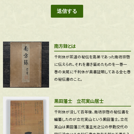
取得した個人情報は、法令に基づく場合を除き、
ご本人の同意なく第三者へ提供
いたしません。
管理体制
個人情報は適切な安全管理措置を講じ、漏えい・滅失・改ざん等の防止に努めま
す。体験終了後は、運営上必要な期間をもって適切に削除いたします。
お問い合わせ
南方録とは
事務局
メール：info@sadou-otemae.com
千利休が茶道の秘伝を高弟であった南坊宗啓
電話：シップス㈱内 TEL092-771-8901(平日10:30〜17:00)
に伝えられ、それを書き留めたものを一巻一
巻の末尾に千利休が奥書証明してある全七巻
の秘伝書のこと。
黒田藩士 立花実山居士
千利休が没して百年後、南坊宗啓の秘伝書を
編纂したのが立花実山という黒田藩士。立花
実山は黒田藩三代藩主光之公の参勤交代の