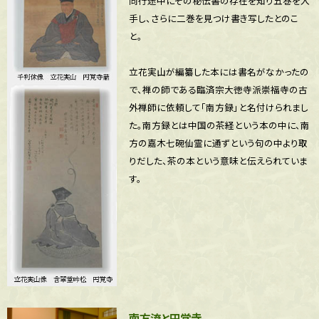
同行途中にその秘伝書の存在を知り五巻を入
手し、さらに二巻を見つけ書き写したとのこ
と。
立花実山が編纂した本には書名がなかったの
で、禅の師である臨済宗大徳寺派崇福寺の古
外禅師に依頼して「南方録」と名付けられまし
た。南方録とは中国の茶経という本の中に、南
方の嘉木七碗仙霊に通ずという句の中より取
りだした、茶の本という意味と伝えられていま
す。
南方流と円覚寺